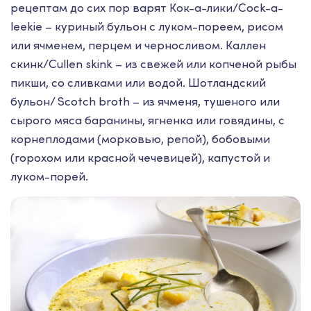
рецептам до сих пор варят Кок-а-лики/Cock-a-
leekie – куриный бульон с луком-пореем, рисом
или ячменем, перцем и черносливом. Каллен
скинк/Cullen skink – из свежей или копченой рыбы
пикши, со сливками или водой. Шотландский
бульон/ Scotch broth – из ячменя, тушеного или
сырого мяса баранины, ягненка или говядины, с
корнеплодами (морковью, репой), бобовыми
(горохом или красной чечевицей), капустой и
луком-порей.