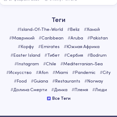
Теги
#
Island-Of-The-World
#
Beliz
#
Ханой
#
Маврикий
#
Caribbean
#
Aruba
#
Pakistan
#
Корфу
#
Emirates
#
Южная Африка
#
Easter Island
#
Тибет
#
Сербия
#
Bodrum
#
Instagram
#
Chile
#
Mediterranian-Sea
#
Искусство
#
Afon
#
Miami
#
Pandemic
#
City
#
Food
#
Guiana
#
Restaurants
#
Norway
#
Долина Смерти
#
Динка
#
Племя
#
Люди
Все Теги