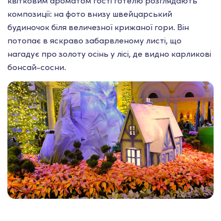
квітковим ароматом гості готелю розглядають
композиції: на фото внизу швейцарський
будиночок біля величезної крижаної гори. Він
потопає в яскраво забарвленому листі, що
нагадує про золоту осінь у лісі, де видно карликові
бонсай-сосни.