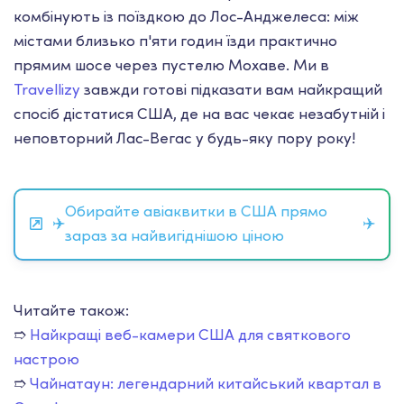
комбінують із поїздкою до Лос-Анджелеса: між
містами близько п'яти годин їзди практично
прямим шосе через пустелю Мохаве. Ми в
Travellizy
завжди готові підказати вам найкращий
спосіб дістатися США, де на вас чекає незабутній і
неповторний Лас-Вегас у будь-яку пору року!
Обирайте авіаквитки в США прямо
✈️
✈️
зараз за найвигіднішою ціною
Читайте також:
➱
Найкращі веб-камери США для святкового
настрою
➱
Чайнатаун: легендарний китайський квартал в