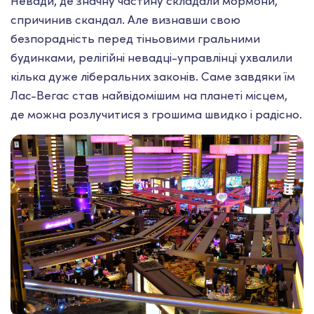
Невади, де значну частину складали мормони,
спричинив скандал. Але визнавши свою
безпорадність перед тіньовими гральними
будинками, релігійні невадці-управлінці ухвалили
кілька дуже ліберальних законів. Саме завдяки їм
Лас-Вегас став найвідомішим на планеті місцем,
де можна розлучитися з грошима швидко і радісно.