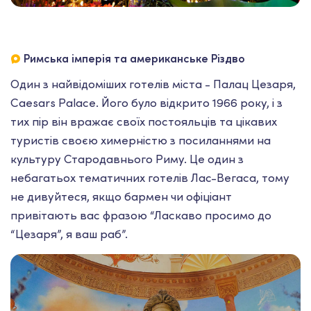
Римська імперія та американське Різдво
Один з найвідоміших готелів міста - Палац Цезаря,
Caesars Palace. Його було відкрито 1966 року, і з
тих пір він вражає своїх постояльців та цікавих
туристів своєю химерністю з посиланнями на
культуру Стародавнього Риму. Це один з
небагатьох тематичних готелів Лас-Вегаса, тому
не дивуйтеся, якщо бармен чи офіціант
привітають вас фразою “Ласкаво просимо до
“Цезаря”, я ваш раб”.