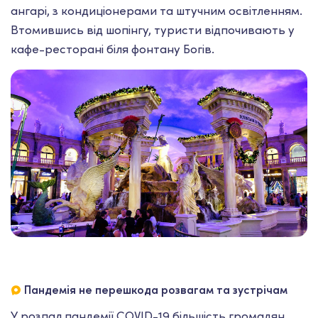
ангарі, з кондиціонерами та штучним освітленням.
Втомившись від шопінгу, туристи відпочивають у
кафе-ресторані біля фонтану Богів.
Пандемія не перешкода розвагам та зустрічам
У розпал пандемії COVID-19 більшість громадян