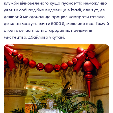
клумби вічнозеленого куща пуансетті: неможливо
уявити собі подібне видовище в Італії, але тут, де
дешевий макдональдс працює навпроти готелю,
де за ніч можуть взяти 5000 $, можливо все. Тому й
стоять сучасні копії стародавніх предметів
мистецтва, дбайливо укутані.