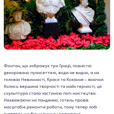
Фонтан, що зображує три Грації, повністю
декоровано пуансеттією, води не видно, а на
головах Невинності, Краси та Кохання – віночки.
Колись вершина творчості та майстерності, ця
скульптура стала частиною поп-мистецтва.
Незважаючи на пандемію, готель провів
масштабні ремонтні роботи, тому тепер лобі
виглядає ще більш пишно і вражаюче.