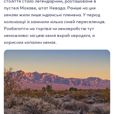
століття стало легендарним, розташоване в
пустелі Мохаве, штат Невада. Раніше на цих
землях жили лише індіанські племена. У період
колонізації їх замінили кілька сімей переселенців.
Розбагатіти на торгівлі чи землеробстві тут
неможливо: місцеві землі вкрай неродючі, а
корисних копалин немає.