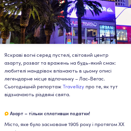
Яскраві вогні серед пустелі, світовий центр
азарту, розваг та вражень на будь-який смак:
любителі мандрівок впізнають в цьому описі
легендарне місце відпочинку – Лас-Вегас.
Сьогоднішній репортаж
Travellizy
про те, як тут
відзначають різдвяні свята.
Азарт – тільки сплативши податки!
Місто, яке було засноване 1905 року і протягом ХХ