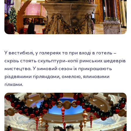
У вестибюлі, у галереях та при вході в готель –
скрізь стоять скульптури-копії римських шедеврів
мистецтва. У зимовий сезон їх прикрашають
різдвяними гірляндами, омелою, ялиновими
гілками.