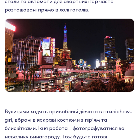
столи та автомати для азартних ігор часто
розташовані прямо в холі готелів.
Вулицями ходять привабливі дівчата в стилі show-
girl, вбрані в яскраві костюми з пір'ям та
блискітками. Їхня робота - фотографуватися за
невелику винагороду. Тож будьте готові