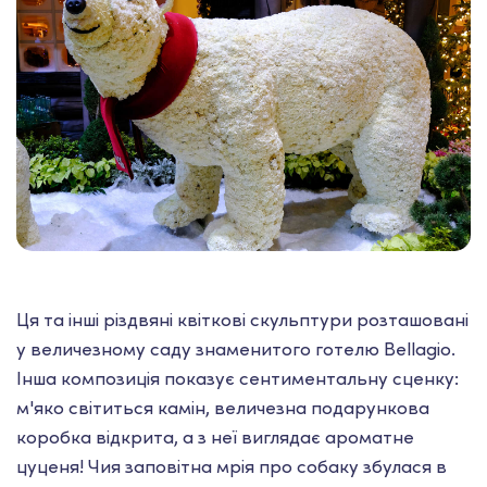
Ця та інші різдвяні квіткові скульптури розташовані
у величезному саду знаменитого готелю Bellagio.
Інша композиція показує сентиментальну сценку:
м'яко світиться камін, величезна подарункова
коробка відкрита, а з неї виглядає ароматне
цуценя! Чия заповітна мрія про собаку збулася в