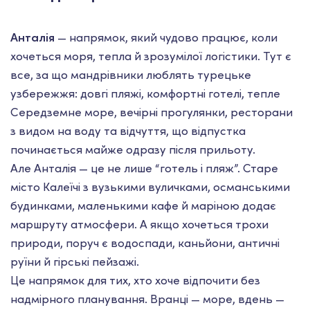
Анталія
— напрямок, який чудово працює, коли
хочеться моря, тепла й зрозумілої логістики. Тут є
все, за що мандрівники люблять турецьке
узбережжя: довгі пляжі, комфортні готелі, тепле
Середземне море, вечірні прогулянки, ресторани
з видом на воду та відчуття, що відпустка
починається майже одразу після прильоту.
Але Анталія — це не лише “готель і пляж”. Старе
місто Калеїчі з вузькими вуличками, османськими
будинками, маленькими кафе й маріною додає
маршруту атмосфери. А якщо хочеться трохи
природи, поруч є водоспади, каньйони, античні
руїни й гірські пейзажі.
Це напрямок для тих, хто хоче відпочити без
надмірного планування. Вранці — море, вдень —