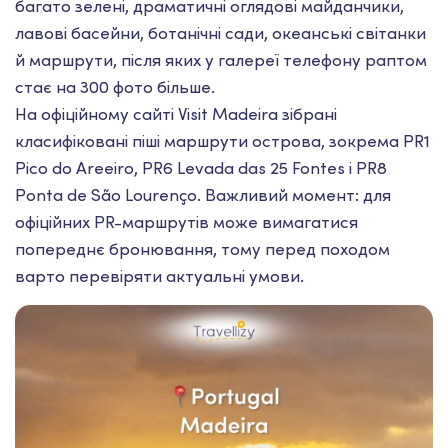
багато зелені, драматичні оглядові майданчики,
лавові басейни, ботанічні сади, океанські світанки
й маршрути, після яких у галереї телефону раптом
стає на 300 фото більше.
На офіційному сайті Visit Madeira зібрані
класифіковані піші маршрути острова, зокрема PR1
Pico do Areeiro, PR6 Levada das 25 Fontes і PR8
Ponta de São Lourenço. Важливий момент: для
офіційних PR-маршрутів може вимагатися
попереднє бронювання, тому перед походом
варто перевіряти актуальні умови.