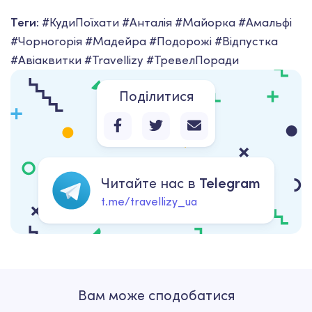
Теги:
#КудиПоїхати #Анталія #Майорка #Амальфі
#Чорногорія #Мадейра #Подорожі #Відпустка
#Авіаквитки #Travellizy #ТревелПоради
Поділитися
Читайте нас в
Telegram
t.me/travellizy_ua
Вам може сподобатися