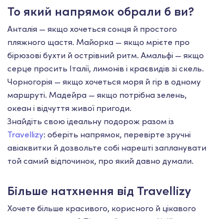
То який напрямок обрали б ви?
Анталія — якщо хочеться сонця й простого
пляжного щастя. Майорка — якщо мрієте про
бірюзові бухти й острівний ритм. Амальфі — якщо
серце просить Італії, лимонів і краєвидів зі скель.
Чорногорія — якщо хочеться моря й гір в одному
маршруті. Мадейра — якщо потрібна зелень,
океан і відчуття живої пригоди.
Знайдіть свою ідеальну подорож разом із
Travellizy
: оберіть напрямок, перевірте зручні
авіаквитки й дозвольте собі нарешті запланувати
той самий відпочинок, про який давно думали.
Більше натхнення від Travellizy
Хочете більше красивого, корисного й цікавого