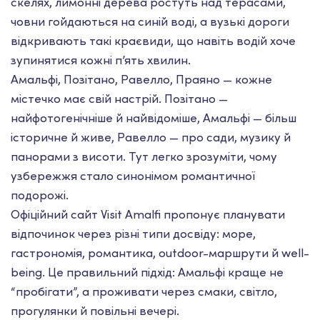
скелях, лимонні дерева ростуть над терасами,
човни гойдаються на синій воді, а вузькі дороги
відкривають такі краєвиди, що навіть водій хоче
зупинятися кожні п’ять хвилин.
Амальфі, Позітано, Равелло, Праяно — кожне
містечко має свій настрій. Позітано —
найфотогенічніше й найвідоміше, Амальфі — більш
історичне й живе, Равелло — про сади, музику й
панорами з висоти. Тут легко зрозуміти, чому
узбережжя стало синонімом романтичної
подорожі.
Офіційний сайт Visit Amalfi пропонує планувати
відпочинок через різні типи досвіду: море,
гастрономія, романтика, outdoor-маршрути й well-
being. Це правильний підхід: Амальфі краще не
“пробігати”, а проживати через смаки, світло,
прогулянки й повільні вечері.