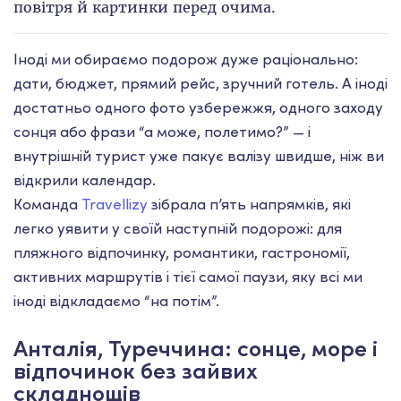
повітря й картинки перед очима.
Іноді ми обираємо подорож дуже раціонально:
дати, бюджет, прямий рейс, зручний готель. А іноді
достатньо одного фото узбережжя, одного заходу
сонця або фрази “а може, полетимо?” — і
внутрішній турист уже пакує валізу швидше, ніж ви
відкрили календар.
Команда
Travellizy
зібрала п’ять напрямків, які
легко уявити у своїй наступній подорожі: для
пляжного відпочинку, романтики, гастрономії,
активних маршрутів і тієї самої паузи, яку всі ми
іноді відкладаємо “на потім”.
Анталія, Туреччина: сонце, море і
відпочинок без зайвих
складнощів