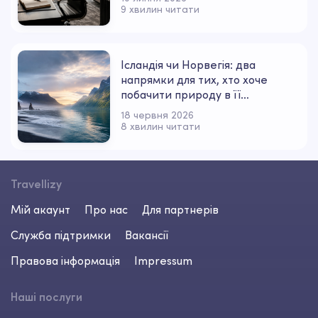
9 хвилин читати
Ісландія чи Норвегія: два
напрямки для тих, хто хоче
побачити природу в її
найсильнішому настрої
18 червня 2026
8 хвилин читати
Travellizy
Мій акаунт
Про нас
Для партнерів
Служба підтримки
Вакансії
Правова інформація
Impressum
Наші послуги