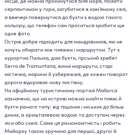
місце, де можна прокинутися біля моря, поїхати
серпантином у гори, загубитися в кам’яному селі,
а ввечері повернутися до бухти з водою такого
кольору, що телефон сам проситься зробити ще
одне фото.
Острів добре підходить для мандрівників, які не
хочуть обирати між пляжем і маршрутом. Тут є
курортна Пальма, дикі бухти, гірський хребет
Serra de Tramuntana, винні маршрути, старі
містечка, марини й узбережжя, де кожен поворот
дороги відкриває нову листівку.
На офіційному туристичному порталі Mallorca
зазначено, що на острові можна знайти пляжі й
бухти різного типу: від піщаних і міських до більш
диких, із кришталевою водою та доступом через
ліси або скелі. Саме ця різноманітність і робить
Майорку такою зручною для першої, другої й