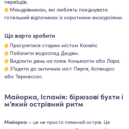
переїздів.
Мандрівникам, які люблять поєднувати
готельний відпочинок із короткими екскурсіями.
Що варто зробити
Прогулятися старим містом Калеїчі.
Побачити водоспад Дюден.
Виділити день на пляж Коньяалти або Лара.
З’їздити до античних міст Перге, Аспендос
або Термессос.
Майорка, Іспанія: бірюзові бухти і
м’який острівний ритм
Майорка
— це не просто пляжний острів. Це