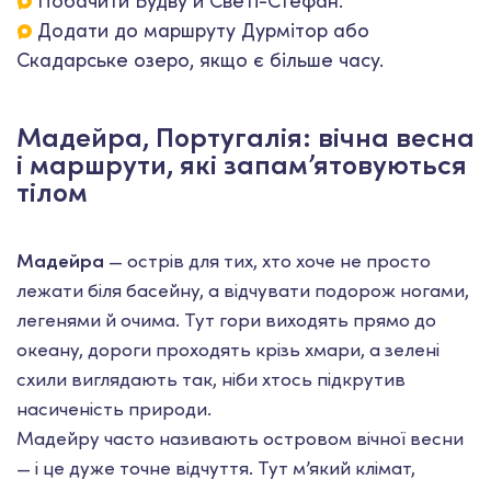
Побачити Будву й Светі-Стефан.
Додати до маршруту Дурмітор або
Скадарське озеро, якщо є більше часу.
Мадейра, Португалія: вічна весна
і маршрути, які запам’ятовуються
тілом
Мадейра
— острів для тих, хто хоче не просто
лежати біля басейну, а відчувати подорож ногами,
легенями й очима. Тут гори виходять прямо до
океану, дороги проходять крізь хмари, а зелені
схили виглядають так, ніби хтось підкрутив
насиченість природи.
Мадейру часто називають островом вічної весни
— і це дуже точне відчуття. Тут м’який клімат,