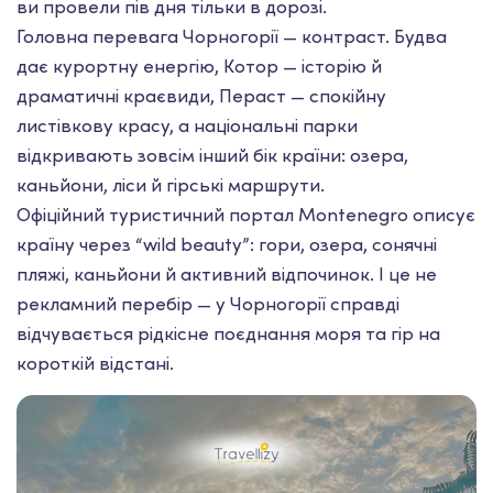
ви провели пів дня тільки в дорозі.
Головна перевага Чорногорії — контраст. Будва
дає курортну енергію, Котор — історію й
драматичні краєвиди, Пераст — спокійну
листівкову красу, а національні парки
відкривають зовсім інший бік країни: озера,
каньйони, ліси й гірські маршрути.
Офіційний туристичний портал Montenegro описує
країну через “wild beauty”: гори, озера, сонячні
пляжі, каньйони й активний відпочинок. І це не
рекламний перебір — у Чорногорії справді
відчувається рідкісне поєднання моря та гір на
короткій відстані.