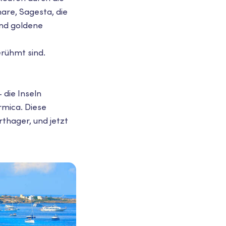
are, Sagesta, die
und goldene
erühmt sind.
 die Inseln
rmica. Diese
thager, und jetzt