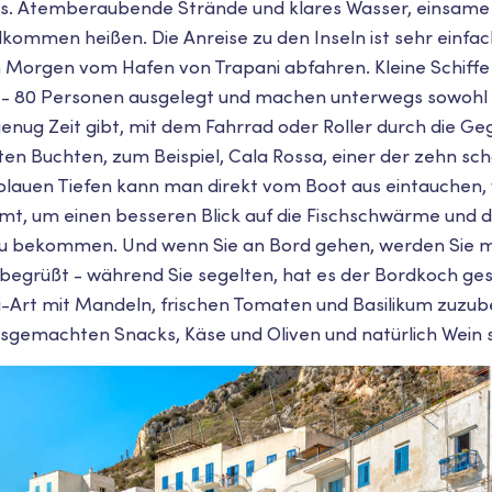
fels. Atemberaubende Strände und klares Wasser, einsame
lkommen heißen. Die Anreise zu den Inseln ist sehr einfac
 Morgen vom Hafen von Trapani abfahren. Kleine Schiffe 
0 - 80 Personen ausgelegt und machen unterwegs sowohl 
genug Zeit gibt, mit dem Fahrrad oder Roller durch die Ge
ten Buchten, zum Beispiel, Cala Rossa, einer der zehn s
zurblauen Tiefen kann man direkt vom Boot aus eintauchen
t, um einen besseren Blick auf die Fischschwärme und d
u bekommen. Und wenn Sie an Bord gehen, werden Sie m
 begrüßt - während Sie segelten, hat es der Bordkoch ges
-Art mit Mandeln, frischen Tomaten und Basilikum zuzube
gemachten Snacks, Käse und Oliven und natürlich Wein s