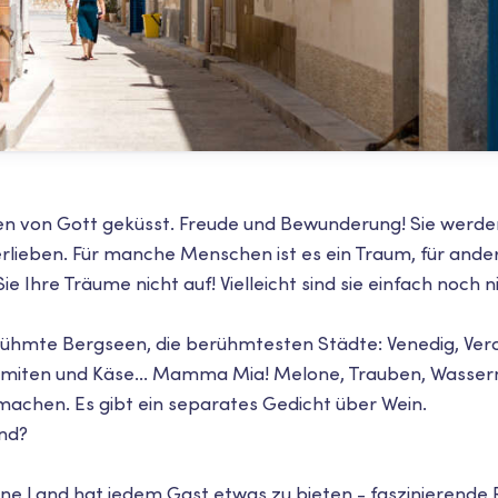
n von Gott geküsst. Freude und Bewunderung! Sie werden 
 verlieben. Für manche Menschen ist es ein Traum, für andere
 Ihre Träume nicht auf! Vielleicht sind sie einfach noch nic
hmte Bergseen, die berühmtesten Städte: Venedig, Vero
miten und Käse... Mamma Mia! Melone, Trauben, Wasserm
 machen. Es gibt ein separates Gedicht über Wein.
end?
e Land hat jedem Gast etwas zu bieten - faszinierende 