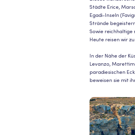
Städte Erice, Mars
Egadi-Inseln (Favi
Strände begeistern
Sowie reichhaltige
Heute reisen wir zu
In der Nähe der Küs
Levanzo, Marettimo
paradiesischen Eck
beweisen sie mit ih