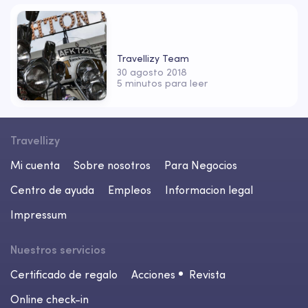
Travellizy Team
30 agosto 2018
5 minutos para leer
Travellizy
Mi cuenta
Sobre nosotros
Para Negocios
Centro de ayuda
Empleos
Informacion legal
Impressum
Nuestros servicios
Certificado de regalo
Acciones
Revista
Online check-in