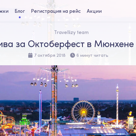
жки
Блог
Регистрация на рейс
Акции
Travellizy team
ва за Октоберфест в Мюнхене 
7 октября 2018
6 минут читать