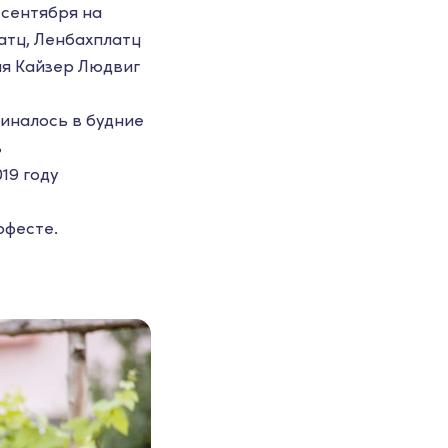
 сентября на
тц, Ленбахплатц
ая Кайзер Людвиг
чиналось в будние
ь
19 году
рфесте.