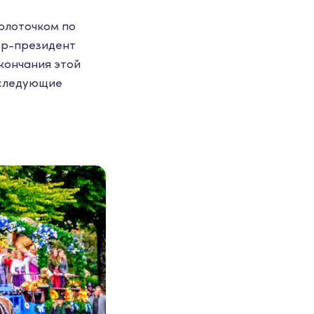
олоточком по
стр-президент
окончания этой
последующие