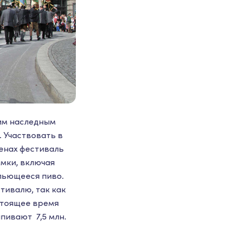
ким наследным
 Участвовать в
енах фестиваль
амки, включая
 льющееся пиво.
тивалю, так как
стоящее время
пивают 7,5 млн.