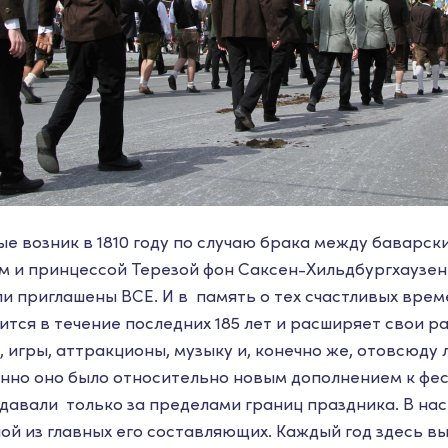
е возник в 1810 году по случаю брака между баварс
 и принцессой Терезой фон Саксен-Хильдбургхаузен.
и приглашены ВСЕ. И в память о тех счастливых врем
тся в течение последних 185 лет и расширяет свои р
, игры, аттракционы, музыку и, конечно же, отовсюду
енно оно было относительно новым дополнением к фес
одавали только за пределами границ праздника. В на
ой из главных его составляющих. Каждый год здесь вы