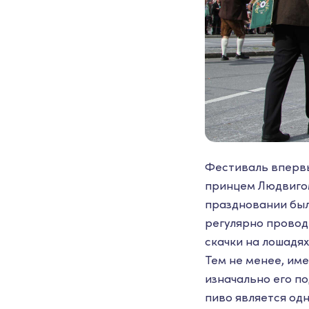
Фестиваль впервы
принцем Людвигом
праздновании был
регулярно проводи
скачки на лошадях
Тем не менее, им
изначально его п
пиво является одн