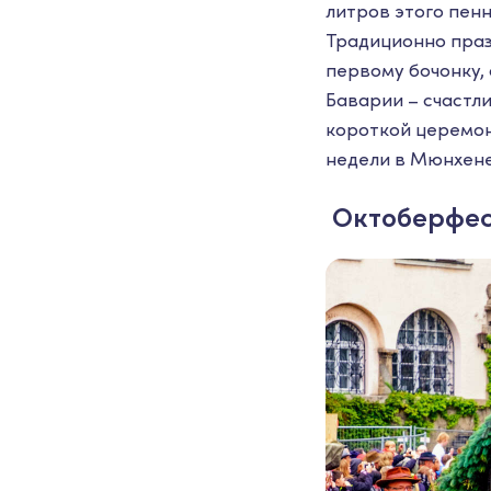
литров этого пенн
Традиционно праз
первому бочонку,
Баварии – счастл
короткой церемон
недели в Мюнхене
Октоберфест