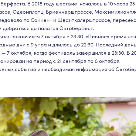
ерфестa. В 2018 году шествие началось в 10 часов 23
ссе, Одеонплатц, Бриеннерштрассе, Максимилианпла
следовало по Соннен- и Швантхалерштрассе, пересек
м добраться до палаток Октоберфест.
валь закончился 7 октября в 23:30. «Пивное» время на
ходные дни с 9 утра и длилось до 22:30. Последний ден
— 7 октября, когда фестиваль завершился в 23:30. В 20
нирован на период с 21 сентября по 6 октября.
овных событий и необходимая информация об Октобе