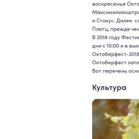
воскресенье Октоб
Максимилианштра
и Стахус. Далее 
Платц, прежде че
В 2018 году Фести
дни с 10:00 и в вы
Октоберфест-2018 
Октоберфест запла
Вот перечень осн
Культура