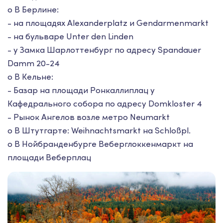
o В Берлине:
- на площадях Alexanderplatz и Gendarmenmarkt
- на бульваре Unter den Linden
- у Замка Шарлоттенбург по адресу Spandauer
Damm 20-24
o В Кельне:
- Базар на площади Ронкаллиплац у
Кафедрального собора по адресу Domkloster 4
- Рынок Ангелов возле метро Neumarkt
o В Штутгарте: Weihnachtsmarkt на Schloßpl.
o В Нойбранденбурге Веберглоккенмаркт на
площади Веберплац