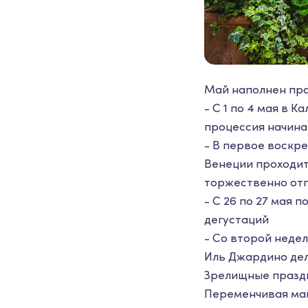
Май наполнен пра
- С 1 по 4 мая в 
процессия начинает
- В первое воскре
Венеции проходи
торжественно от
- С 26 по 27 мая 
дегустаций
- Со второй неде
Иль Джардино дель
Зрелищные праздн
Переменчивая май