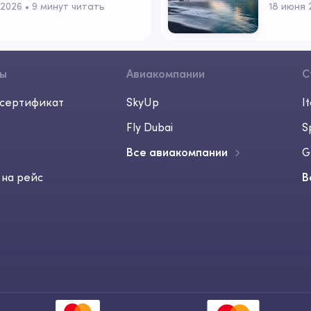
сильно
 2026
 • 
9 минут читать
18 июня 
сы
Авиакомпании
С
сертификат
SkyUp
It
Fly Dubai
S
Все авиакомпании
G
 на рейс
В