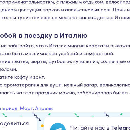
топримечательностям, с пляжным отдыхом, велосип
щением цветущих парков и апельсиновых рощ. Цены н
а толпы туристов еще не мешают наслаждаться Итали
собой в поездку в Италию
 не забывайте, что в Италии многие кварталы выложе
лжна быть максимально удобной и комфортной.
гкие платья, шорты, футболки, купальник, солнечные о
полами.
тите кофту и зонт.
то ароматерапия для души, нежный загар, великолепна
Попасть на этот праздник можно, забронировав билет
 период
:
Март
,
Апрель
оделиться
Читайте нас в
Teleg