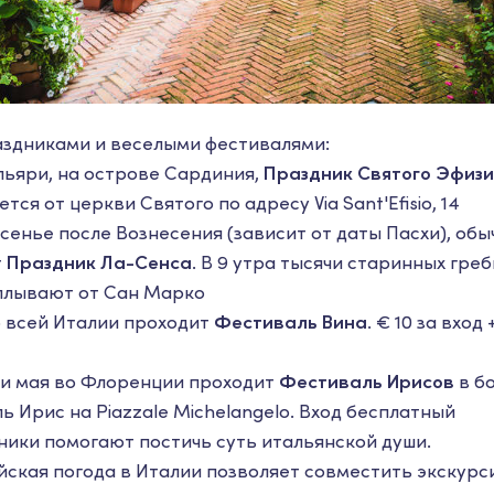
здниками и веселыми фестивалями:
Кальяри, на острове Сардиния,
Праздник Святого Эфиз
ся от церкви Святого по адресу Via Sant'Efisio, 14
сенье после Вознесения (зависит от даты Пасхи), обыч
т
Праздник Ла-Сенса
. В 9 утра тысячи старинных гре
плывают от Сан Марко
по всей Италии проходит
Фестиваль Вина
. € 10 за вход
ли мая во Флоренции проходит
Фестиваль Ирисов
в б
 Ирис на Piazzale Michelangelo. Вход бесплатный
ики помогают постичь суть итальянской души.
ская погода в Италии позволяет совместить экскурс