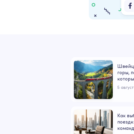
Швейца
горы, п
которы
5 авгус
Как вы
поездк
коман