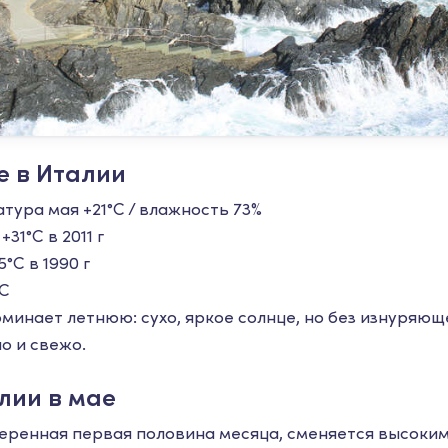
е в Италии
тура мая +21°С / влажность 73%
+31°С в 2011 г
5°С в 1990 г
°С
оминает летнюю: сухо, яркое солнце, но без изнуряющ
о и свежо.
лии в мае
еренная первая половина месяца, сменяется высоким