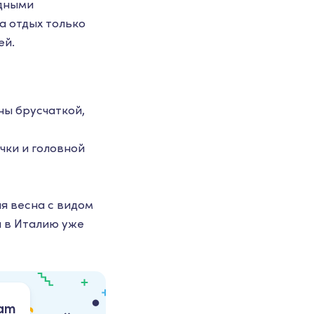
едными
а отдых только
ей.
ны брусчаткой,
чки и головной
я весна с видом
ы в Италию уже
ram