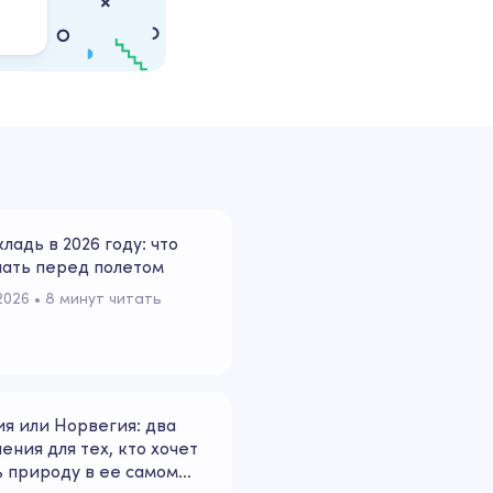
кладь в 2026 году: что
нать перед полетом
2026
 • 
8 минут читать
я или Норвегия: два
ения для тех, кто хочет
 природу в ее самом