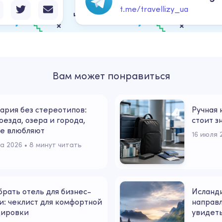
t.me/travellizy_ua
Вам может понравиться
рия без стереотипов:
Ручная 
оезда, озера и города,
стоит з
е влюбляют
16 июля 
та 2026
 • 
8 минут читать
брать отель для бизнес-
Исланди
и: чеклист для комфортной
направл
дировки
увидеть