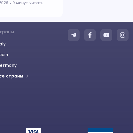
м настроении
2026
 • 
9 минут читать
траны
aly
pain
ermany
се страны