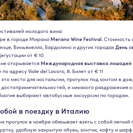
естивалей молодого вина:
бре в городе Мирано
Merano Wine Festival
. Стоимость 
ченце, Виньянелло, Бардолино и других городах
День с
егустации от € 10
роне открывается
Международная выставка лошадей
по адресу Viale del Lavoro, 8. Билет от € 11
 это место для ностальгии, прогулок под зонтом в до
и достопримечательностей, и никакого раздражения 
Многие выбирают автобусные экскурсии по городам.
собой в поездку в Италию
 прогулок в ноябре обязывает взять с собой легкий 
ртку, удобную закрытую обувь, зонтик, кофту и шарф