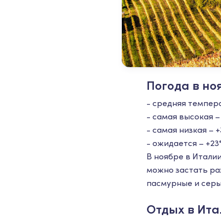
Погода в но
- средняя темпера
- самая высокая – 
- самая низкая – +
- ожидается – +23
В ноябре в Итали
можно застать раз
пасмурные и серы
Отдых в Ита