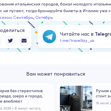
ования итальянских городов, бокал молодого итальянс
с не пугают, тогда бронируйте билеты в Италию уже с
сезон
:
Сентябрь
,
Октябрь
оделиться
Читайте нас в
Teleg
t.me/travellizy_ua
Вам может понравиться
рия без стереотипов:
Ручная 
оезда, озера и города,
стоит з
е влюбляют
16 июля 
та 2026
 • 
8 минут читать