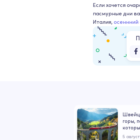
Если хочется очар
пасмурные дни ва
Италия,
осеннний 
П
Швейца
горы, п
которы
5 авгус