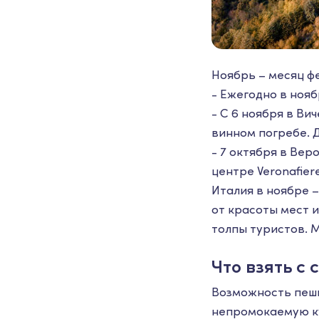
Ноябрь – месяц ф
- Ежегодно в ноя
- С 6 ноября в Ви
винном погребе. Д
- 7 октября в Ве
центре Veronafiere 
Италия в ноябре –
от красоты мест 
толпы туристов. 
Что взять с 
Возможность пеших
непромокаемую ку