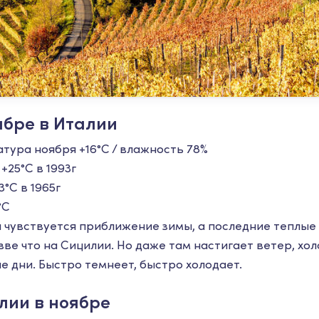
ябре в Италии
тура ноября +16°С / влажность 78%
+25°С в 1993г
3°С в 1965г
°С
и чувствуется приближение зимы, а последние теплые 
ве что на Сицилии. Но даже там настигает ветер, хо
е дни. Быстро темнеет, быстро холодает.
лии в ноябре