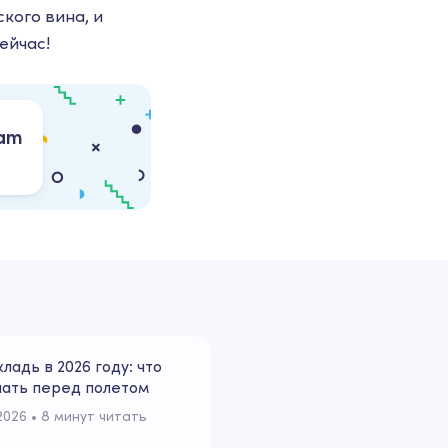
кого вина, и
ейчас!
ram
кладь в 2026 году: что
нать перед полетом
2026
 • 
8 минут читать