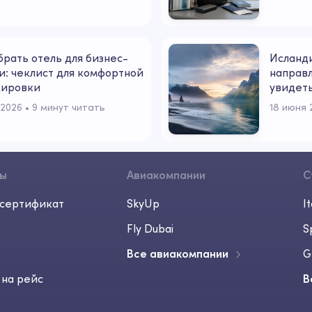
брать отель для бизнес-
Исланди
и: чеклист для комфортной
направл
дировки
увидеть
сильно
 2026
 • 
9 минут читать
18 июня 
сы
Авиакомпании
С
сертификат
SkyUp
It
Fly Dubai
S
Все авиакомпании
G
 на рейс
В