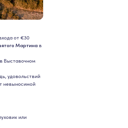
входа от €30
вятого Мартина
в
в Выставочном
ждь, удовольствий
от невыносимой
пуховик или
.