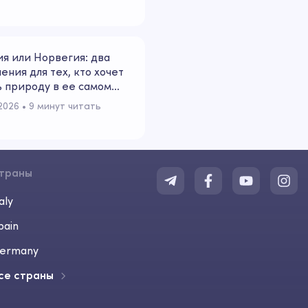
я или Норвегия: два
ения для тех, кто хочет
 природу в ее самом
м настроении
2026
 • 
9 минут читать
траны
aly
pain
ermany
се страны