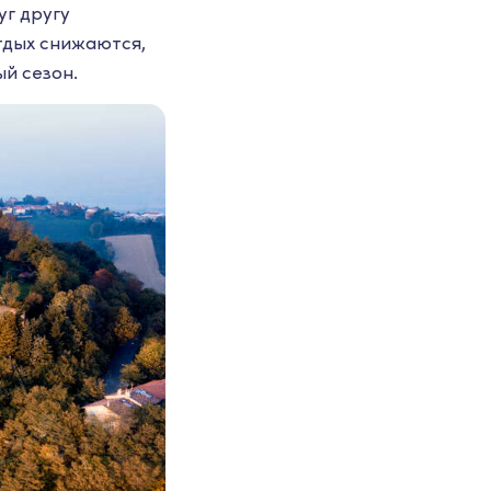
уг другу
тдых снижаются,
й сезон.