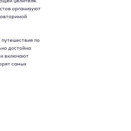
мощей целителя.
истов организуют
повторимой
ю путешествия по
ьно достойна
 и включают
корят самых