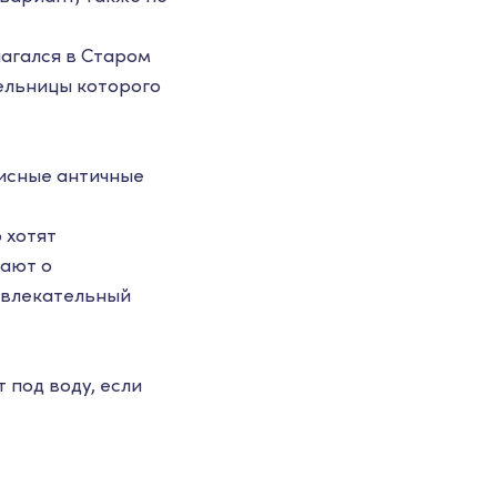
лагался в Старом
ельницы которого
писные античные
 хотят
вают о
азвлекательный
 под воду, если