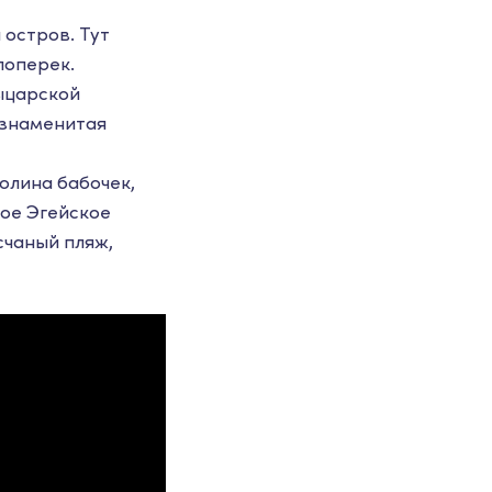
 остров. Тут
поперек.
рыцарской
 знаменитая
олина бабочек,
ное Эгейское
счаный пляж,