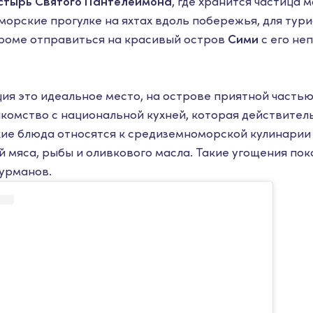
стырь Святого Пантелеймона
, где хранится частица 
морские прогулке на яхтах вдоль побережья, для тур
ароме отправиться на красивый остров
Сими
с его не
ция это идеальное место, на острове приятной часть
акомство с национальной кухней, которая действител
кие блюда относятся к средиземноморской кулинарии
й мяса, рыбы и оливкового масла. Такие угощения по
урманов.