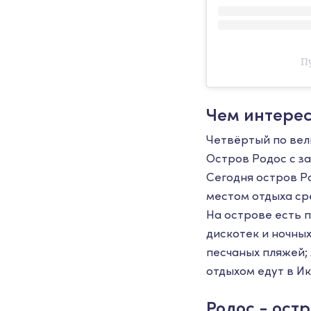
Пу
Чем интерес
Четвёртый по вели
Остров Родос с з
Сегодня остров Р
местом отдыха ср
На острове есть 
дискотек и ночных
песчаных пляжей;
отдыхом едут в И
Родос - ост