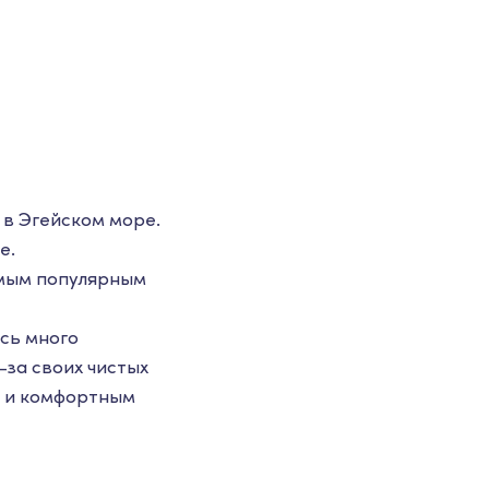
 в Эгейском море.
е.
амым популярным
сь много
-за своих чистых
м и комфортным