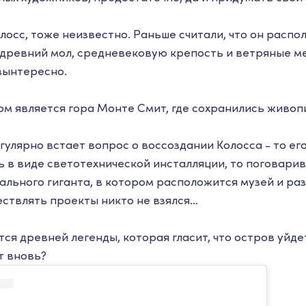
олосс, тоже неизвестно. Раньше считали, что он распо
 древний мол, средневековую крепость и ветряные м
зынтересно.
м является гора Монте Смит, где сохранились живо
гулярно встает вопрос о воссоздании Колосса - то его
 в виде светотехнической инсталляции, то поговари
ального гиганта, в котором расположится музей и р
ествлять проекты никто не взялся…
я древней легенды, которая гласит, что остров уйдет
т вновь?