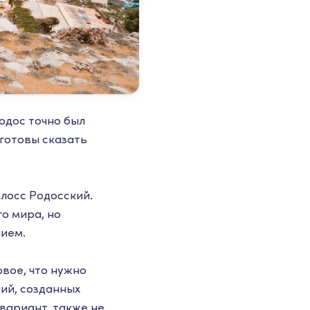
Родос точно был
 готовы сказать
олосс Родосский.
го мира, но
нием.
рвое, что нужно
ий, созданных
вариант, также не