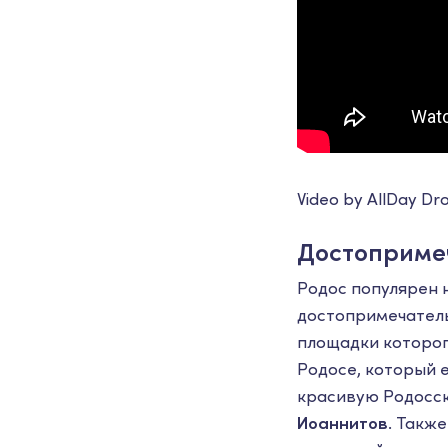
Video by AllDay Dr
Достоприме
Родос популярен 
достопримечатель
площадки которог
Родосе, который 
красивую Родосск
Иоаннитов
. Такж