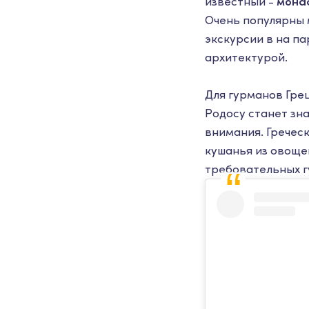
известный -
мона
Очень популярны 
экскурсии в на п
архитектурой.
Для гурманов Гре
Родосу станет зн
внимания. Гречес
кушанья из овоще
требовательных г