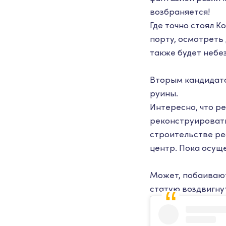
возбраняется!
Где точно стоял К
порту, осмотреть
также будет небе
Вторым кандидато
руины.
Интересно, что ре
реконструировать
строительстве ре
центр. Пока осущ
Может, побаиваютс
статую воздвигну