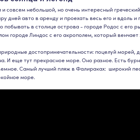
 и совсем небольшой, но очень интересный греческий
ру дней авто в аренду и проехать весь его и вдоль и 
 побывать в столице острова - городе Родос с его 
елом городе Линдос с его акрополем, который венчает
 природные достопримечательности: поцелуй морей, д
а. И еще тут прекрасное море. Оно разное. Есть бур
емное. Самый лучший пляж в Фалираках: широкий пе
окойное море.