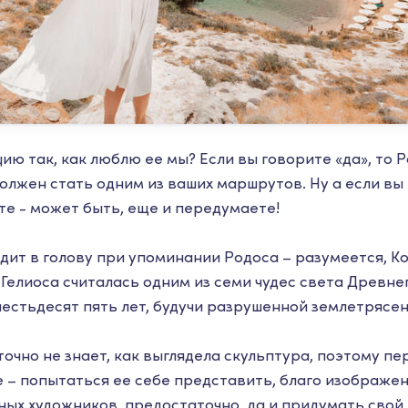
ию так, как люблю ее мы? Если вы говорите «да», то 
олжен стать одним из ваших маршрутов. Ну а если вы
те - может быть, еще и передумаете!
дит в голову при упоминании Родоса – разумеется, К
 Гелиоса считалась одним из семи чудес света Древне
шестьдесят пять лет, будучи разрушенной землетрясе
точно не знает, как выглядела скульптура, поэтому пе
е – попытаться ее себе представить, благо изображен
ных художников, предостаточно, да и придумать свой 