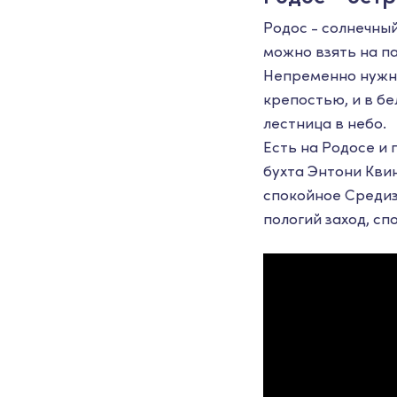
Родос - солнечный
можно взять на па
Непременно нужно
крепостью, и в б
лестница в небо.
Есть на Родосе и
бухта Энтони Квин
спокойное Средиз
пологий заход, сп