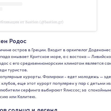
бликация от Bastion (@bastion.gr)
ен Родос
чине остров в Греции. Входит в архипелаг Додеканес
апада омывает Критское море, а с востока — Ливийско
одос с его средиземноморским климатом является с
еди туристов.
популярные курорты. Фалираки - едет молодежь — зде
 клубов, еще этот курорт популярен у пар с детьми из
 любители серфинга выбирают Ялиссос; за спокойны
ксию или Калитею.
ров солнца и легенд