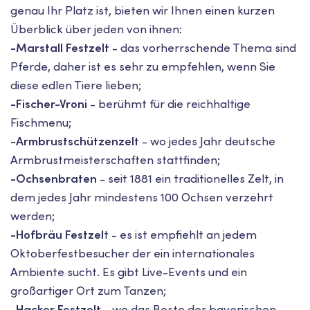
genau Ihr Platz ist, bieten wir Ihnen einen kurzen
Überblick über jeden von ihnen:
-Marstall Festzelt
- das vorherrschende Thema sind
Pferde, daher ist es sehr zu empfehlen, wenn Sie
diese edlen Tiere lieben;
-Fischer-Vroni
- berühmt für die reichhaltige
Fischmenu;
-Armbrustschützenzelt
- wo jedes Jahr deutsche
Armbrustmeisterschaften stattfinden;
-Ochsenbraten
- seit 1881 ein traditionelles Zelt, in
dem jedes Jahr mindestens 100 Ochsen verzehrt
werden;
-Hofbräu Festzel
t - es ist empfiehlt an jedem
Oktoberfestbesucher der ein internationales
Ambiente sucht. Es gibt Live-Events und ein
großartiger Ort zum Tanzen;
-Hacker Festzelt
- wo das Beste der bayerischen