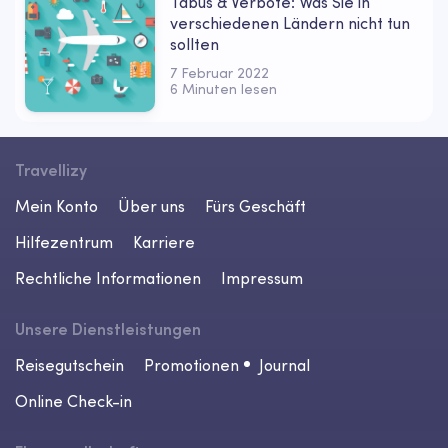
Tabus & Verbote: Was Sie in
verschiedenen Ländern nicht tun
sollten
7 Februar 2022
6 Minuten lesen
Travellizy
Mein Konto
Über uns
Fürs Geschäft
Hilfezentrum
Karriere
Rechtliche Informationen
Impressum
Unsere Dienstleistungen
Reisegutschein
Promotionen
Journal
Online Check-in